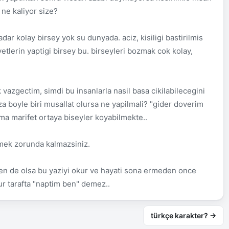
 ne kaliyor size?
ar kolay birsey yok su dunyada. aciz, kisiligi bastirilmis
etlerin yaptigi birsey bu. birseyleri bozmak cok kolay,
 vazgectim, simdi bu insanlarla nasil basa cikilabilecegini
 boyle biri musallat olursa ne yapilmali? "gider doverim
ama marifet ortaya biseyler koyabilmekte..
tmek zorunda kalmazsiniz.
en de olsa bu yaziyi okur ve hayati sona ermeden once
r tarafta "naptim ben" demez..
türkçe karakter? →