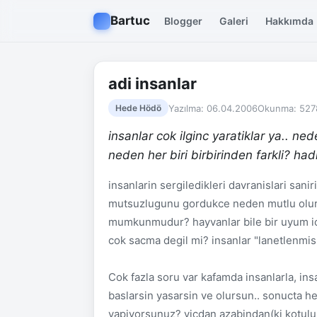
Bartuc
Blogger
Galeri
Hakkımda
adi insanlar
Yazılma: 06.04.2006
Okunma: 527
Hede Hödö
insanlar cok ilginc yaratiklar ya.. ned
neden her biri birbirinden farkli? ha
insanlarin sergiledikleri davranislari san
mutsuzlugunu gordukce neden mutlu olur?
mumkunmudur? hayvanlar bile bir uyum ic
cok sacma degil mi? insanlar "lanetlenmis
Cok fazla soru var kafamda insanlarla, insa
baslarsin yasarsin ve olursun.. sonucta h
yapiyorsunuz? vicdan azabindan(ki kotulu