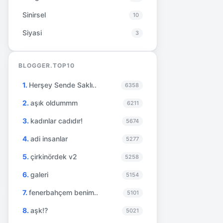
Sinirsel
10
Siyasi
3
BLOGGER.TOP10
Herşey Sende Saklı..
6358
aşık oldummm
6211
kadınlar cadıdır!
5674
adi insanlar
5277
çirkinördek v2
5258
galeri
5154
fenerbahçem benim..
5101
aşk!?
5021