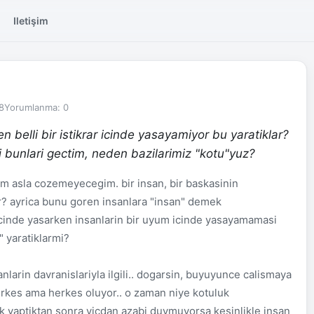
Iletişim
8
Yorumlanma: 0
en belli bir istikrar icinde yasayamiyor bu yaratiklar?
di bunlari gectim, neden bazilarimiz "kotu"yuz?
irim asla cozemeyecegim. bir insan, bir baskasinin
 ayrica bunu goren insanlara "insan" demek
inde yasarken insanlarin bir uyum icinde yasayamamasi
" yaratiklarmi?
nlarin davranislariyla ilgili.. dogarsin, buyuyunce calismaya
erkes ama herkes oluyor.. o zaman niye kotuluk
k yaptiktan sonra vicdan azabi duymuyorsa kesinlikle insan