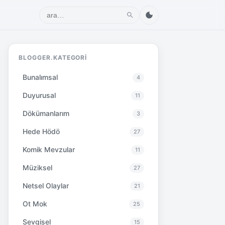
BLOGGER.KATEGORI
Bunalımsal
4
Duyurusal
11
Dökümanlarım
3
Hede Hödö
27
Komik Mevzular
11
Müziksel
27
Netsel Olaylar
21
Ot Mok
25
Sevgisel
15