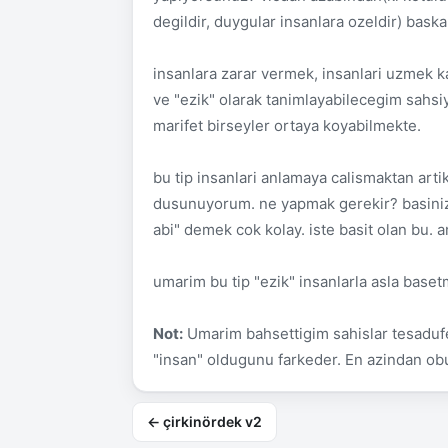
degildir, duygular insanlara ozeldir) baska
insanlara zarar vermek, insanlari uzmek kad
ve "ezik" olarak tanimlayabilecegim sahsiy
marifet birseyler ortaya koyabilmekte.
bu tip insanlari anlamaya calismaktan artik
dusunuyorum. ne yapmak gerekir? basiniza
abi" demek cok kolay. iste basit olan bu. 
umarim bu tip "ezik" insanlarla asla base
Not:
Umarim bahsettigim sahislar tesaduf
"insan" oldugunu farkeder. En azindan obu
← çirkinördek v2