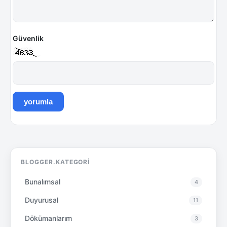
BLOGGER.KATEGORI
Bunalımsal
4
Duyurusal
11
Dökümanlarım
3