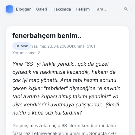
Blogger
Galeri
Hakkımda
Iletişim
fenerbahçem benim..
Yazılma: 23.04.2006
Okunma: 5101
Ot Mok
Yorumlanma: 2
Yine "6S" yi farkla yendik.. çok da güzel
oynadık ve hakkımızla kazandık, hakem de
çok iyi maç yönetti. Ama tabi hazım sorunu
çeken kişiler "tebrikler" diyeceğine "e sevinin
tabi avrupa kupası almış takımı yendiniz" vb..
diye kendilerini avutmaya çalışıyorlar.. Şimdi
noldu o kupa sizi kurtardımı?
Geçmiş mevzuları açıp 6S lilerin kendilerini daha
fazla rezil etmeyeceklerini umarım.. Sonuçta 4-0