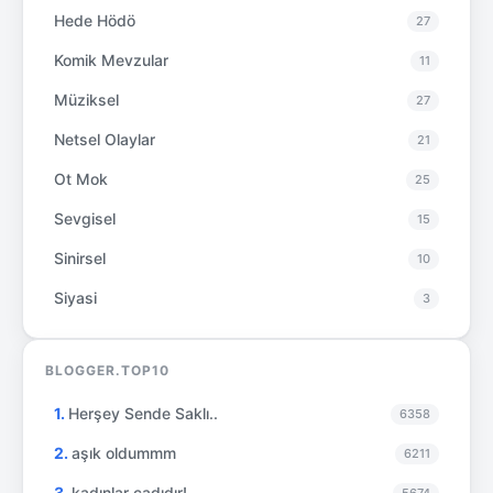
Hede Hödö
27
Komik Mevzular
11
Müziksel
27
Netsel Olaylar
21
Ot Mok
25
Sevgisel
15
Sinirsel
10
Siyasi
3
BLOGGER.TOP10
Herşey Sende Saklı..
6358
aşık oldummm
6211
kadınlar cadıdır!
5674