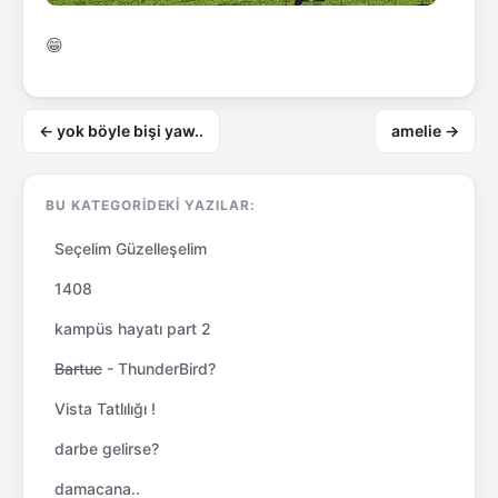
😁
← yok böyle bişi yaw..
amelie →
BU KATEGORIDEKI YAZILAR:
Seçelim Güzelleşelim
1408
kampüs hayatı part 2
Bartuc
- ThunderBird?
Vista Tatlılığı !
darbe gelirse?
damacana..