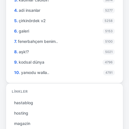
adi insanlar
5277
çirkinördek v2
5258
galeri
5153
fenerbahçem benim..
5100
aşk!?
5021
kodsal dünya
4796
yanıodu walla..
4791
LINKLER
hastablog
hosting
magazin