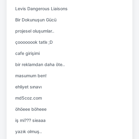
Levis Dangerous Liaisons
Bir Dokunuşun Gücü
projesel oluşumlar..
çoooooook tatlıı ;D
cafe girişimi
bir reklamdan daha öte..
masumum ben!
ehliyet sınavı
md5coz.com
öhöeee böheee
iş mi??? sieaaa
yazık olmuş..