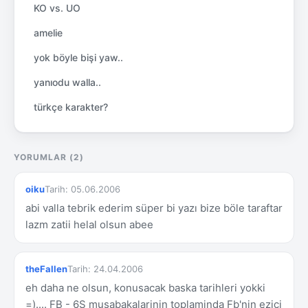
KO vs. UO
amelie
yok böyle bişi yaw..
yanıodu walla..
türkçe karakter?
YORUMLAR (2)
oiku
Tarih: 05.06.2006
abi valla tebrik ederim süper bi yazı bize böle taraftar
lazm zatii helal olsun abee
theFallen
Tarih: 24.04.2006
eh daha ne olsun, konusacak baska tarihleri yokki
=).... FB - 6S musabakalarinin toplaminda Fb'nin ezici